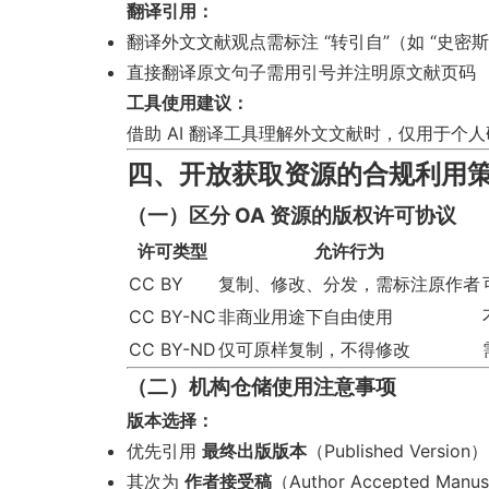
翻译引用：
翻译外文文献观点需标注 “转引自”（如 “史密斯
直接翻译原文句子需用引号并注明原文献页码
工具使用建议：
借助 AI 翻译工具理解外文文献时，仅用于
四、开放获取资源的合规利用
（一）区分 OA 资源的版权许可协议
许可类型
允许行为
CC BY
复制、修改、分发，需标注原作者
CC BY-NC
非商业用途下自由使用
CC BY-ND
仅可原样复制，不得修改
（二）机构仓储使用注意事项
版本选择：
优先引用
最终出版版本
（Published Version）
其次为
作者接受稿
（Author Accepted Manus