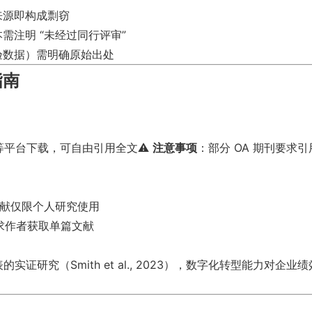
来源即构成剽窃
需注明 “未经过同行评审”
验数据）需明确原始出处
指南
等平台下载，可自由引用全文⚠️
注意事项
：部分 OA 期刊要求
文献仅限个人研究使用
能请求作者获取单篇文献
3 年发表的实证研究（Smith et al., 2023），数字化转型能力