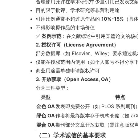
合理使用允许在学术研究中少量引用已发表文
目的限于批评、学术研究等非营利用途
引用比例通常不超过原作品的
10%-15%
（具
不得影响原作品的市场价值
✅
案例示范
：在文献综述中引用某篇论文的核
2. 授权许可（License Agreement）
部分数据库（如 Elsevier、Wiley）要
仅能在授权范围内使用（如个人账号不得分享
商业用途需单独申请版权许可
3. 开放获取（Open Access, OA）
分为三种类型：
类型
特点
金色 OA
发表即免费公开（如 PLOS 系列期刊
绿色 OA
作者将最终版本存于机构仓储（如 arXiv、
混合 OA
期刊部分文章开放获取（需注意版权
（二）学术诚信的基本要求