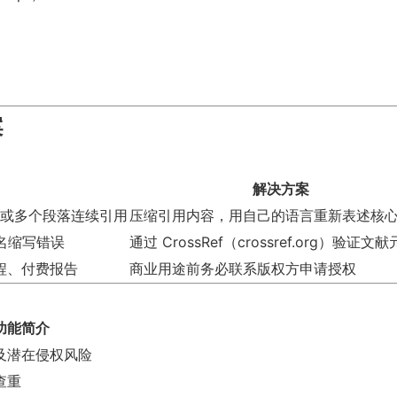
案
解决方案
 字或多个段落连续引用
压缩引用内容，用自己的语言重新表述核
刊名缩写错误
通过 CrossRef（
crossref.org
）验证文献
程、付费报告
商业用途前务必联系版权方申请授权
功能简介
及潜在侵权风险
查重