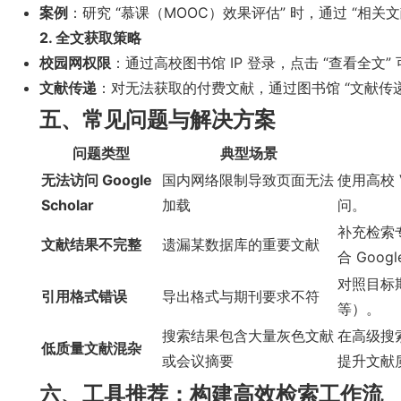
案例
：研究 “慕课（MOOC）效果评估” 时，通过 “相关
2. 全文获取策略
校园网权限
：通过高校图书馆 IP 登录，点击 “查看全文” 
文献传递
：对无法获取的付费文献，通过图书馆 “文献传递
五、常见问题与解决方案
问题类型
典型场景
无法访问 Google
国内网络限制导致页面无法
使用高校 
Scholar
加载
问。
补充检索专
文献结果不完整
遗漏某数据库的重要文献
合 Goog
对照目标期
引用格式错误
导出格式与期刊要求不符
等）。
搜索结果包含大量灰色文献
在高级搜索
低质量文献混杂
或会议摘要
提升文献
六、工具推荐：构建高效检索工作流