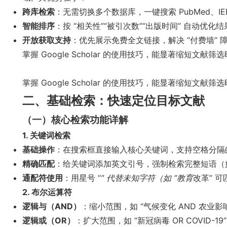
跨库检索
：无需切换多个数据库，一键搜索 PubMed、IEEE 
智能排序
：按 “相关性”“被引次数”“出版时间” 自动优
开放获取支持
：优先展示免费全文链接，解决 “付费墙” 
掌握 Google Scholar 的使用技巧，能显著缩短文
掌握 Google Scholar 的使用技巧，能显著缩短文
二、基础检索：快速定位目标文献
（一）核心检索功能详解
1. 关键词检索
基础操作
：在搜索框直接输入核心关键词，支持空格分隔的
精确匹配
：给关键词添加英文引号，强制检索完整短语（如 
通配符使用
：用星号 “
” 代替未知字符（如 “教育
改革” 可
2. 布尔运算符
逻辑与（AND）
：缩小范围，如 “气候变化 AND 农业影
逻辑或（OR）
：扩大范围，如 “新冠病毒 OR COVID-19