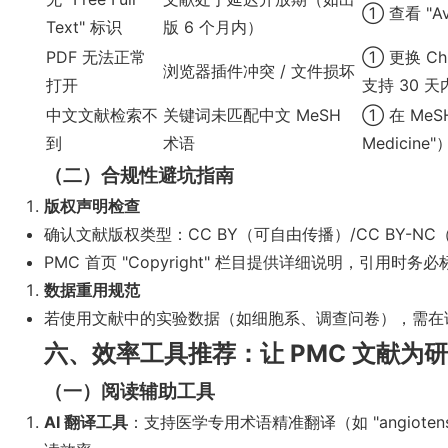
① 查看 "A
Text" 标识
版 6 个月内）
PDF 无法正常
① 更换 C
浏览器插件冲突 / 文件损坏
打开
支持 30 
中文文献检索不
关键词未匹配中文 MeSH
① 在 MeSH
到
术语
Medicin
（二）合规性避坑指南
版权声明检查
确认文献版权类型：CC BY（可自由传播）/CC BY-N
PMC 首页 "Copyright" 栏目提供详细说明，引用时务
数据重用规范
若使用文献中的实验数据（如细胞系、调查问卷），需在论文中
六、效率工具推荐：让 PMC 文献为
（一）阅读辅助工具
AI 翻译工具
：支持医学专用术语精准翻译（如 "angiotens