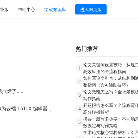
业版
帮助中心
文献知识库
进入网页版
热门推荐
论文关键词设置技巧：从规
1
高效应用的全流程指南
如何写论文引言：从结构到
2
整指南（含AI辅助技巧）
标点烂了……
论文致谢怎么写？全场景模
3
写作指南
开题报告怎么写？全流程写
为云端 LaTeX 编辑器，
4
高分模板解析
摘要一般写多少字：不同场
5
数设定与写作策略
学术论文核心结构解析：引