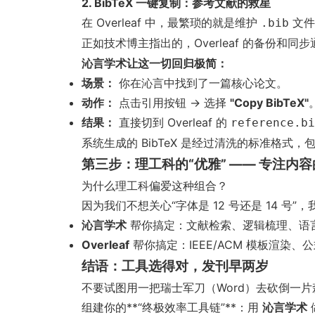
2. BibTeX 一键复制：参考文献的救星
在 Overleaf 中，最繁琐的就是维护
文件
.bib
正如技术博主指出的，Overleaf 的备份和同
沁言学术让这一切回归极简：
场景：
你在沁言中找到了一篇核心论文。
动作：
点击引用按钮 -> 选择
"Copy BibTeX"
结果：
直接切到 Overleaf 的
reference.bi
系统生成的 BibTeX 是经过清洗的标准格式，包含了 
第三步：理工科的“优雅” —— 专注内
为什么理工科偏爱这种组合？
因为我们不想关心“字体是 12 号还是 14 号
沁言学术
帮你搞定：文献检索、逻辑梳理、语言润色（把 
Overleaf
帮你搞定：IEEE/ACM 模板渲染
结语：工具选得对，发刊早两岁
不要试图用一把瑞士军刀（Word）去砍倒一片
组建你的**“终极效率工具链”**：用
沁言学术