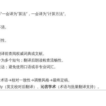
m”一会译为“算法”，一会译为“计算方法”。
不清。
谨性。
翻译前查阅权威词典或文献。
分为多个短句；翻译后朗读检查流畅性。
表达；避免使用口语或非专业词汇。
录术语→校对一致性→调整风格→最终定稿。
marly（英文校对后翻译）、
沁言学术
（术语与批量翻译支持）。