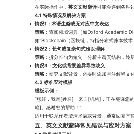
在实际操作中，
英文文献翻译
可能会遇到各种
4.1 特殊情况及解决方案
情况1：术语生僻或无对应中文表达
策略
：查阅领域词典（如Oxford Academi
如“Blockchain（区块链，特指分布式账本技术
情况2：长句或复杂句式难以理解
策略
：拆分长句为短句，分析主谓宾结构，逐层翻
情况3：文化或背景差异导致歧义
策略
：研究文献背景，必要时添加脚注解释文
4.2 标准应对模板
模板示例
：
“您好，我是[姓名]，来自[机构]，正在翻译
箱]。感谢您的帮助！”
适用于联系作者澄清术语或背景，通常回复率
五、英文文献翻译常见错误与应对方案