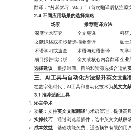
翻译：
“机器学习（ML）”
（首次翻译后括注原
2.4 不同应用场景的选择策略
场景
推荐翻译方法
深度学术研究
全文翻译
科研
文献综述或初步筛选
摘要翻译
硕士
术语学习或速查
术语与短语翻译
初学
项目报告或出版
全文或核心内容翻译
企业
选择建议
：根据时间、目的和资源选择合适的
三、AI工具与自动化方法提升英文文献
在数字化时代，AI工具和自动化技术为
英文文
3.1 推荐适配工具
沁言学术
功能
：支持
英文文献翻译
与术语管理，提供高
实操技巧
：通过浏览器插件，选中英文文献段
成本效益
：基础功能免费，适合预算有限的用