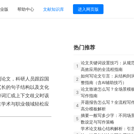
业版
帮助中心
文献知识库
进入网页版
热门推荐
论文关键词设置技巧：从规
1
高效应用的全流程指南
如何写论文引言：从结构到
刊论文，科研人员跟踪国
2
整指南（含AI辅助技巧）
冗长的句子结构以及文化
论文致谢怎么写？全场景模
3
僻词汇或上下文歧义时该
写作指南
开题报告怎么写？全流程写
在学术与职业领域轻松应
4
高分模板解析
摘要一般写多少字：不同场
5
数设定与写作策略
学术论文核心结构解析：引