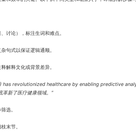
果、讨论），标注生词和难点。
复杂句式以保证逻辑通顺。
注释解释文化或背景差异。
AI) has revolutionized healthcare by enabling predictive analy
底革新了医疗健康领域。”
步筛选。
细枝末节。