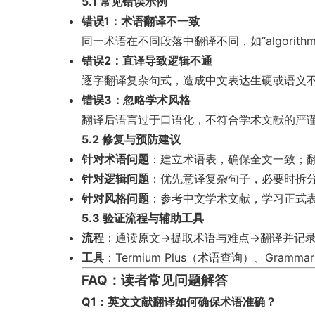
5.1 常见错误示例
错误1：术语翻译不一致
同一术语在不同段落中翻译不同，如“algorith
错误2：直译导致逻辑不通
逐字翻译复杂句式，造成中文表达生硬或语义
错误3：忽略学术风格
翻译后语言过于口语化，不符合学术文献的严
5.2 修复与预防建议
针对术语问题
：建立术语表，确保全文一致；
针对逻辑问题
：优先意译复杂句子，必要时拆
针对风格问题
：参考中文学术文献，学习正式
5.3 验证流程与辅助工具
流程
：通读原文→提取术语与难点→翻译并记
工具
：Termium Plus（术语查询）、Gram
FAQ：读者常见问题解答
Q1：英文文献翻译如何确保术语准确？