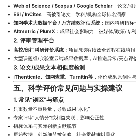
Web of Science / Scopus / Google Scholar
：论文/引
ESI / InCites
：高被引论文、学科/机构全球排名洞察
知网学术大数据平台 / 万方绩效评估系统
：国内科研指标
Altmetric / PlumX
：成果社会影响力、被媒体/政策/专利
2. 评审管理平台
高校/部门科研评价系统
：项目/职称/绩效全过程在线填
大型课题组/实验室云端成果数据库，AI推送异常/亮点评
3. 论文/成果文本相似度检测
iThenticate、知网查重、Turnitin等
，评价成果原创性
五、科学评价常见问题与实操建议
1. 常见“误区”与痛点
只重数量不重质量，导致成果“水化”
专家评审“人情分”或利益关联，影响公正性
指标体系与实际创新贡献脱节
原始数据、创新细节被忽略，社会贡献难以量化