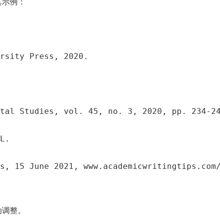
其示例：
rsity Press, 2020.
tal Studies, vol. 45, no. 3, 2020, pp. 234-2
L.
s, 15 June 2021, www.academicwritingtips.com
动调整。