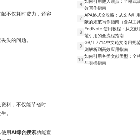
如何引用他人观点：全格式
6
效写作指南
文献不仅耗时费力，还容
APA格式全攻略：从文内引
7
献的规范写作指南（含AI工
EndNote 使用教程：从文
8
范引用的全流程指南
或丢失的问题。
GB/T 7714中文论文引用
9
则解析到高效应用指南
如何引用各类文献类型：全
10
与实操指南
景资料，不仅能节省时
发生。
以使用
AI综合搜索
功能查